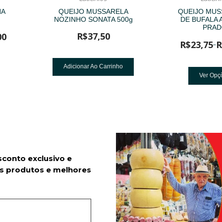
NA
QUEIJO MUSSARELA
QUEIJO MUS
NOZINHO SONATA 500g
DE BUFALA 
PRA
R$
37,50
00
R$
23,75
R
–
Adicionar Ao Carrinho
Ver Opç
sconto exclusivo e
s produtos e melhores