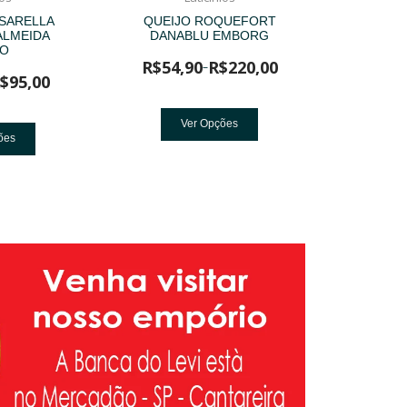
SARELLA
QUEIJO ROQUEFORT
ALMEIDA
DANABLU EMBORG
DO
R$
54,90
R$
220,00
–
$
95,00
Ver Opções
ões