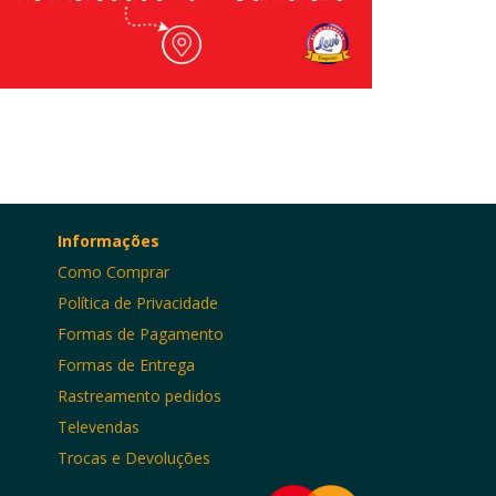
Informações
Como Comprar
Política de Privacidade
Formas de Pagamento
Formas de Entrega
Rastreamento pedidos
Televendas
Trocas e Devoluções