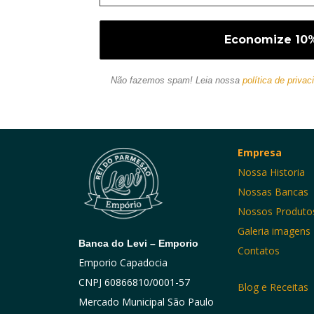
Não fazemos spam! Leia nossa
política de privac
Empresa
Nossa Historia
Nossas Bancas
Nossos Produto
Galeria imagens
Banca do Levi – Emporio
Contatos
Emporio Capadocia
CNPJ 60866810/0001-57
Blog e Receitas
Mercado Municipal São Paulo