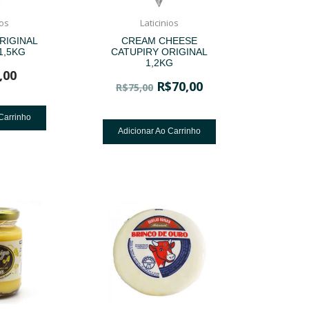
ios
Laticinios
RIGINAL
CREAM CHEESE
1,5KG
CATUPIRY ORIGINAL
1,2KG
,00
R$
70,00
R$
75,00
Carrinho
Adicionar Ao Carrinho