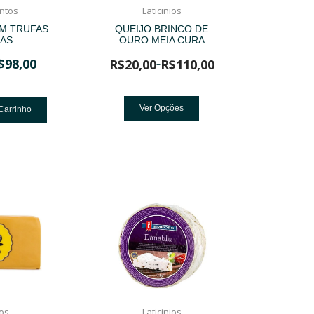
ntos
Laticinios
M TRUFAS
QUEIJO BRINCO DE
AS
OURO MEIA CURA
$
98,00
R$
20,00
R$
110,00
–
Ver Opções
Carrinho
ios
Laticinios