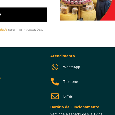
idade
para mais informações.
Atendimento
WhatsApp
s
Telefone
E-mail
Horário de Funcionamento
Segunda a sabado de 8 a 17 hs