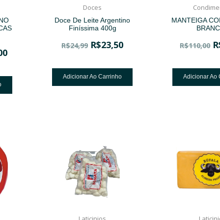
Doces
Condime
INO
Doce De Leite Argentino
MANTEIGA CO
CAS
Finíssima 400g
BRANC
R$
23,50
R
R$
24,99
R$
110,00
00
Adicionar Ao Carrinho
Adicionar Ao 
o
Laticinios
Laticin