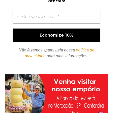
ofertas!
Não fazemos spam! Leia nossa
política de
privacidade
para mais informações.