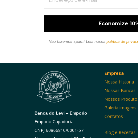
Não fazemos spam! Leia nossa
política de privac
Empresa
Nossa Historia
Nossas Bancas
Nossos Produto
Galeria imagens
Banca do Levi – Emporio
Contatos
Emporio Capadocia
CNPJ 60866810/0001-57
Blog e Receitas