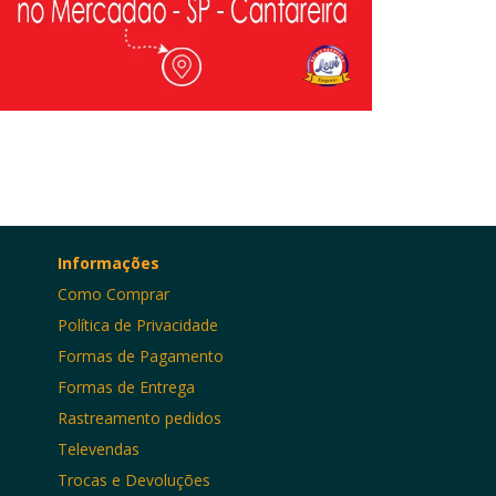
Informações
Como Comprar
Política de Privacidade
Formas de Pagamento
Formas de Entrega
Rastreamento pedidos
Televendas
Trocas e Devoluções