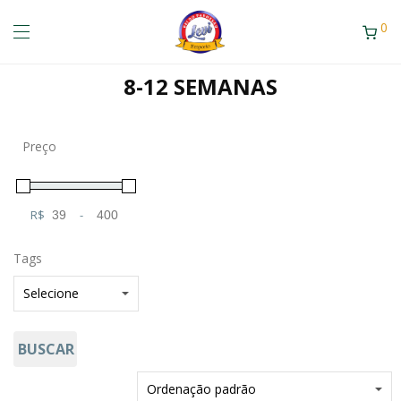
0
8-12 SEMANAS
Preço
R$
-
Minimum Price
Maximum Price
Tags
BUSCAR