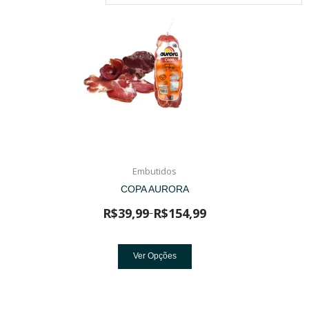
Embutidos
COPA AURORA
R$
39,99
R$
154,99
–
Ver Opções