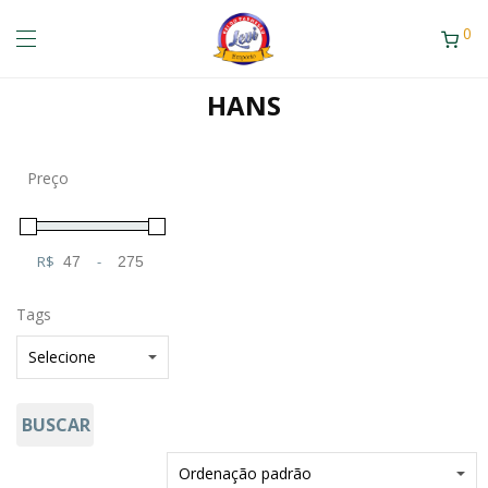
0
HANS
Preço
R$
-
Minimum Price
Maximum Price
Tags
BUSCAR