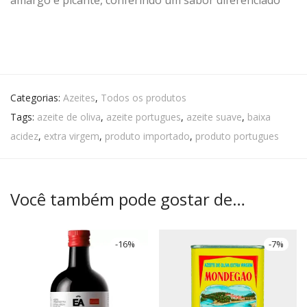
amargo e picante, conferindo um sabor diferenciado
Categorias:
Azeites
,
Todos os produtos
Tags:
azeite de oliva
,
azeite portugues
,
azeite suave
,
baixa
acidez
,
extra virgem
,
produto importado
,
produto portugues
Você também pode gostar de…
-
16
%
-
7
%