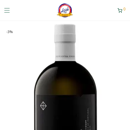
0
-
3
%