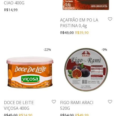
CIAO 400G
R$
14,99
AÇAFRÃO EM PO LA
PASTINA 0,4g
R$
43,00
R$
39,90
-
22
%
-
9
%
DOCE DE LEITE
FIGO RAMI ARACI
VIÇOSA 400G
520G
R$
45,00
R$
34,90
R$
54,90
R$
49,99