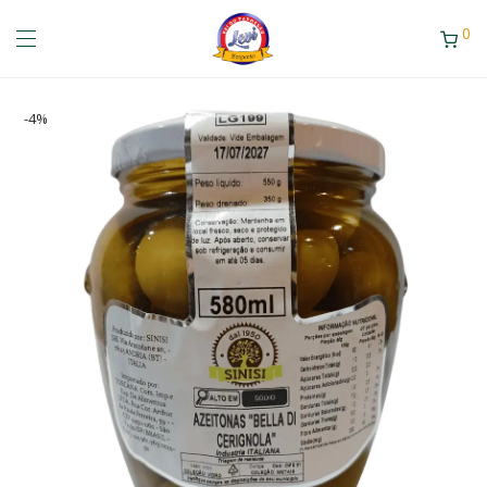
0
-
4
%