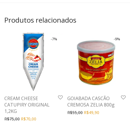
Produtos relacionados
-
7
%
-
9
%
CREAM CHEESE
GOIABADA CASCÃO
CATUPIRY ORIGINAL
CREMOSA ZELIA 800g
1,2KG
R$
55,00
R$
49,90
R$
75,00
R$
70,00