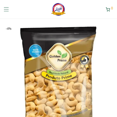
0
-
4
%