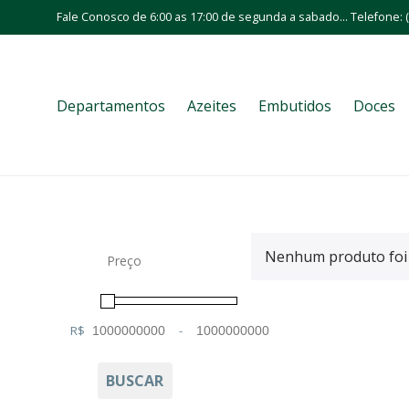
Fale Conosco de 6:00 as 17:00 de segunda a sabado... Telefone: (
Departamentos
Azeites
Embutidos
Doces
Nenhum produto foi 
Preço
R$
-
Minimum Price
Maximum Price
BUSCAR