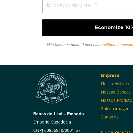
Não fazemos spam! Leia nossa
política de privac
Empresa
Nossa Historia
Nossas Bancas
Nossos Produto
Galeria imagens
Banca do Levi – Emporio
Contatos
Emporio Capadocia
CNPJ 60866810/0001-57
Blog e Receitas