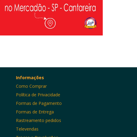
Informações
Como Comprar
Política de Privacidade
Formas de Pagamento
Formas de Entrega
Rastreamento pedidos
Televendas