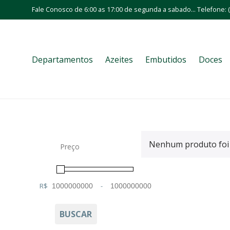
Fale Conosco de 6:00 as 17:00 de segunda a sabado... Telefone: (
Departamentos
Azeites
Embutidos
Doces
Nenhum produto foi 
Preço
R$
-
Minimum Price
Maximum Price
BUSCAR