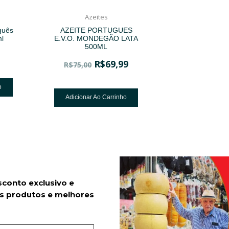
Azeites
guês
AZEITE PORTUGUES
l
E.V.O. MONDEGÃO LATA
500ML
R$
69,99
R$
75,00
o
Adicionar Ao Carrinho
sconto exclusivo e
s produtos e melhores