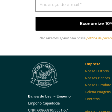
Não fazemos spam! Leia nossa
política de privac
Empresa
Nossa Historia
Nossas Bancas
Nossos Produto
Galeria imagens
Banca do Levi – Emporio
Contatos
Emporio Capadocia
CNPJ 60866810/0001-57
Blog e Receitas