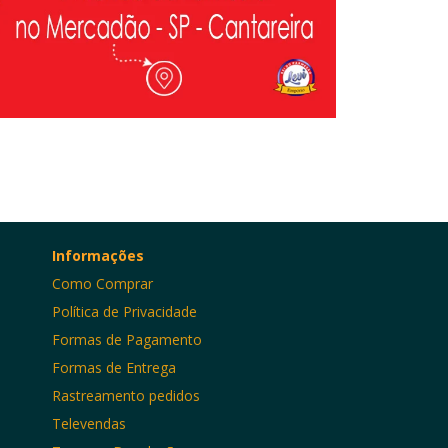
Informações
Como Comprar
Política de Privacidade
Formas de Pagamento
Formas de Entrega
Rastreamento pedidos
Televendas