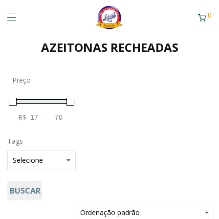
0
AZEITONAS RECHEADAS
Preço
R$
-
Minimum Price
Maximum Price
Tags
BUSCAR