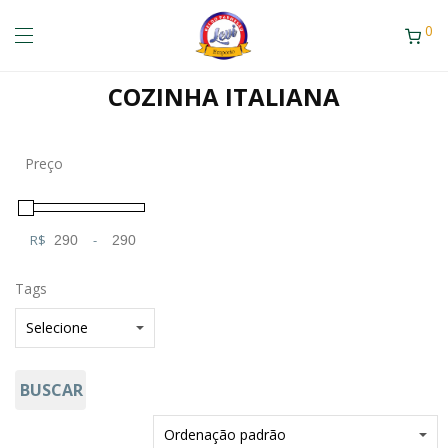
0
COZINHA ITALIANA
Preço
R$
-
Minimum Price
Maximum Price
Tags
BUSCAR