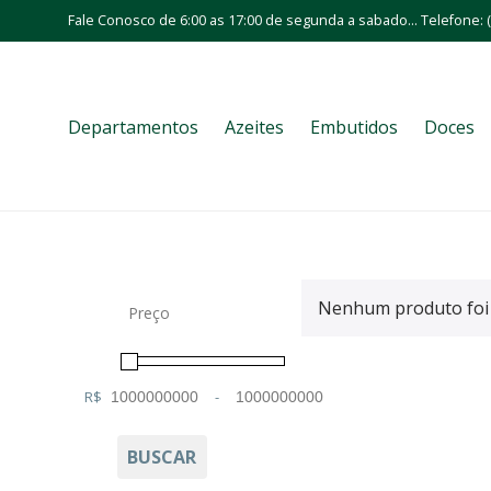
Fale Conosco de 6:00 as 17:00 de segunda a sabado... Telefone: (
Departamentos
Azeites
Embutidos
Doces
Nenhum produto foi 
Preço
R$
-
Minimum Price
Maximum Price
BUSCAR