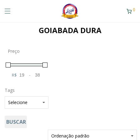
0
GOIABADA DURA
Preço
R$
-
Minimum Price
Maximum Price
Tags
BUSCAR