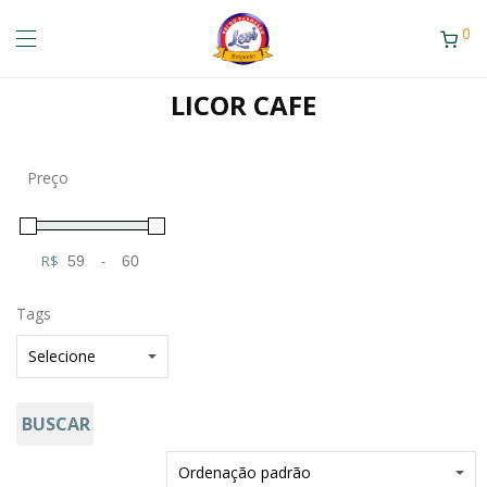
0
LICOR CAFE
Preço
R$
-
Minimum Price
Maximum Price
Tags
BUSCAR