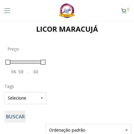
0
LICOR MARACUJÁ
Preço
R$
-
Minimum Price
Maximum Price
Tags
BUSCAR