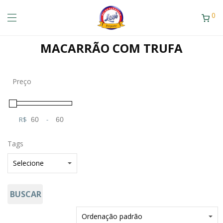
0
MACARRÃO COM TRUFA
Preço
R$
-
Minimum Price
Maximum Price
Tags
BUSCAR