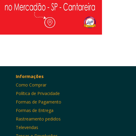
Informações
Como Comprar
Política de Privacidade
Formas de Pagamento
Formas de Entrega
Rastreamento pedidos
Televendas
Trocas e Devoluções