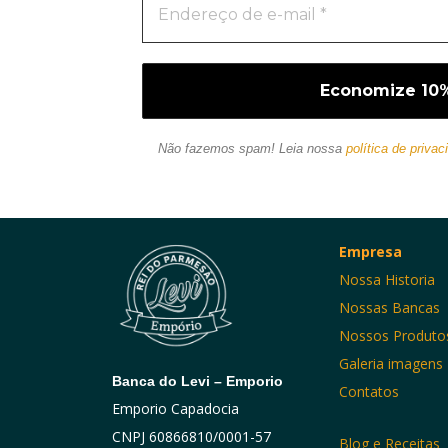
Não fazemos spam! Leia nossa
política de privac
Empresa
Nossa Historia
Nossas Bancas
Nossos Produto
Galeria imagens
Banca do Levi – Emporio
Contatos
Emporio Capadocia
CNPJ 60866810/0001-57
Blog e Receitas