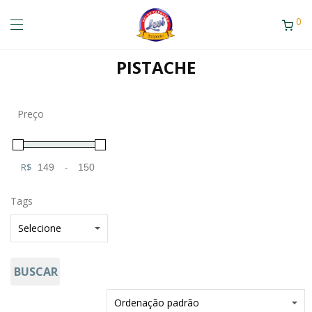
0
PISTACHE
Preço
R$
-
Minimum Price
Maximum Price
Tags
BUSCAR