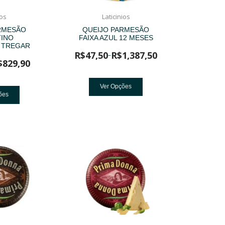
ios
Laticinios
RMESÃO
QUEIJO PARMESÃO
INO
FAIXA AZUL 12 MESES
 TREGAR
R$
47,50
R$
1,387,50
–
$
829,90
Ver Opções
ões