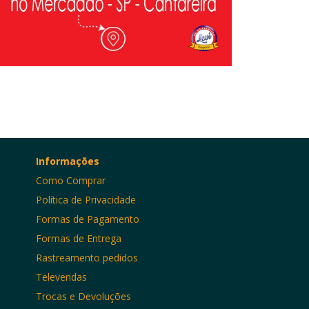
Informações
Como Comprar
Política de Privacidade
Formas de Pagamento
Formas de Entrega
Rastreamento pedidos
Televendas
Trocas e Devoluções