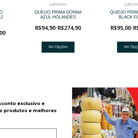
Laticinios
Laticin
ÃO
QUEIJO PRIMA DONNA
QUEIJO PRI
12
AZUL HOLANDES
BLACK F
R$
94,90
R$
274,90
R$
95,00
R
–
–
00
Ver Opções
Ver Opç
sconto exclusivo e
s produtos e melhores