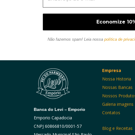
Não fazemos spam! Leia nossa
política de privac
Empresa
Nossa Historia
Nossas Bancas
Nossos Produto
Galeria imagens
Banca do Levi – Emporio
Contatos
Emporio Capadocia
CNPJ 60866810/0001-57
Blog e Receitas
Mercado Municipal São Paulo