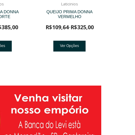
ios
Laticinios
MA DONNA
QUEIJO PRIMA DONNA
ORTE
VERMELHO
$
385,00
R$
109,64
R$
325,00
–
ões
Ver Opções