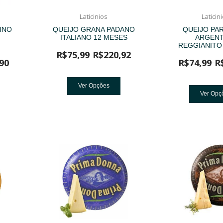
Laticinios
Laticin
INO
QUEIJO GRANA PADANO
QUEIJO PA
ITALIANO 12 MESES
ARGENT
REGGIANITO
R$
75,99
R$
220,92
–
90
R$
74,99
R
–
Ver Opções
Ver Opç