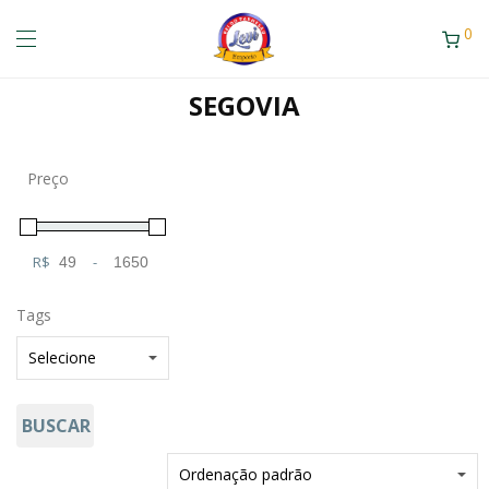
0
SEGOVIA
Preço
R$
-
Minimum Price
Maximum Price
Tags
BUSCAR