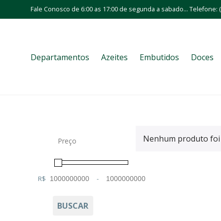
Fale Conosco de 6:00 as 17:00 de segunda a sabado... Telefone: (
Departamentos
Azeites
Embutidos
Doces
Nenhum produto foi 
Preço
R$
-
Minimum Price
Maximum Price
BUSCAR