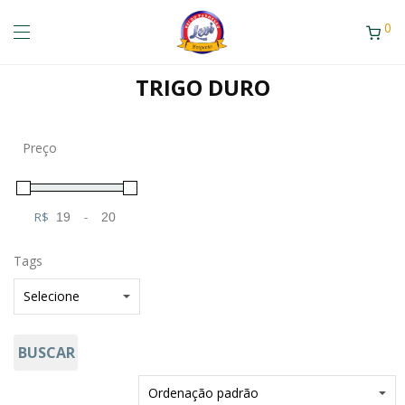
0
TRIGO DURO
Preço
R$
-
Minimum Price
Maximum Price
Tags
BUSCAR