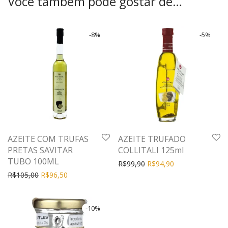
Você também pode gostar de…
-
8
%
-
5
%
AZEITE COM TRUFAS
AZEITE TRUFADO
PRETAS SAVITAR
COLLITALI 125ml
TUBO 100ML
R$
99,90
R$
94,90
R$
105,00
R$
96,50
-
10
%