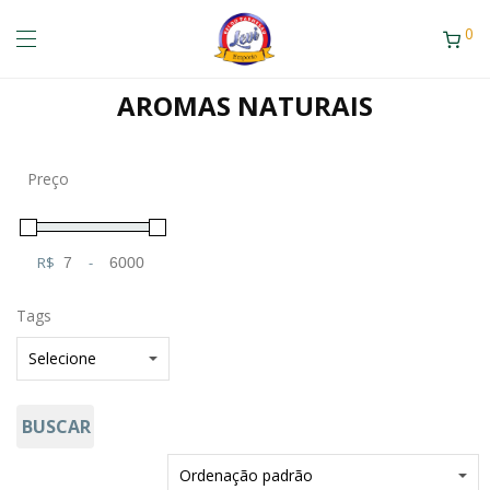
0
AROMAS NATURAIS
Preço
R$
-
Minimum Price
Maximum Price
Tags
BUSCAR