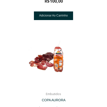
R$
100,00
Adicionar Ao Carrinho
Embutidos
COPA AURORA