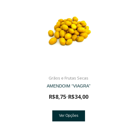
Grãos e Frutas Secas
AMENDOIM “VIAGRA”
R$
8,75
R$
34,00
–
Ver Opções