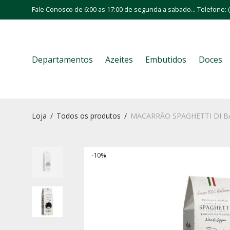
Fale Conosco de 6:00 as 17:00 de segunda a sabado... Telefone: (
Departamentos
Azeites
Embutidos
Doces
Loja
/
Todos os produtos
/
MACARRÃO SPAGHETTI DI BA
-
10
%