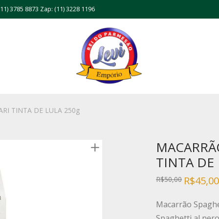
11) 3785 8873 Zap: (11) 3228 1196
RI TINTA DE LULA 250g
MACARRÃO
TINTA DE 
R$
45,00
R$
50,00
Macarrão Spaghet
Spaghetti al nero