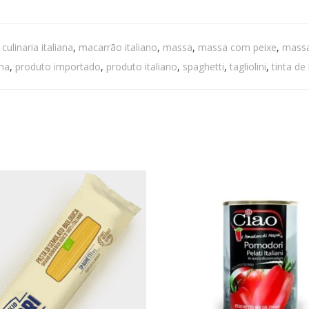
:
culinaria italiana
,
macarrão italiano
,
massa
,
massa com peixe
,
massa
ana
,
produto importado
,
produto italiano
,
spaghetti
,
tagliolini
,
tinta de 