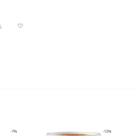
G
-
7
%
-
13
%