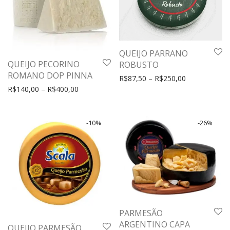
QUEIJO PARRANO
QUEIJO PECORINO
ROBUSTO
ROMANO DOP PINNA
R$
87,50
–
R$
250,00
R$
140,00
–
R$
400,00
-
10
%
-
26
%
PARMESÃO
ARGENTINO CAPA
QUEIJO PARMESÃO