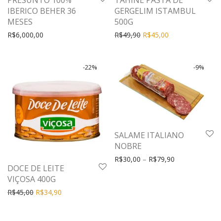
PRESUNTO 100%
TAHINE PASTA DE
IBERICO BEHER 36
GERGELIM ISTAMBUL
MESES
500G
R$
6,000,00
R$
49,90
R$
45,00
-
22
%
-
9
%
SALAME ITALIANO
NOBRE
R$
30,00
–
R$
79,90
DOCE DE LEITE
VIÇOSA 400G
R$
45,00
R$
34,90