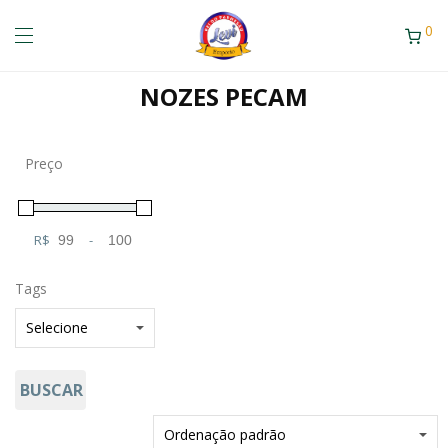
0
NOZES PECAM
Preço
R$
-
Minimum Price
Maximum Price
Tags
BUSCAR