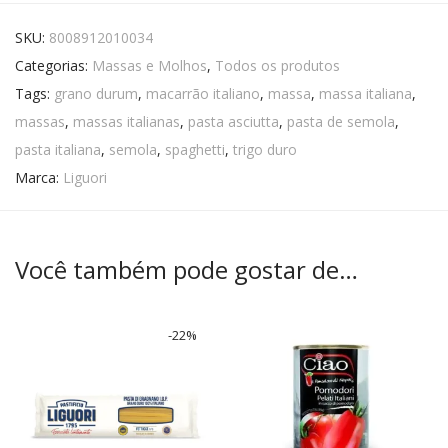
SKU:
8008912010034
Categorias:
Massas e Molhos
,
Todos os produtos
Tags:
grano durum
,
macarrão italiano
,
massa
,
massa italiana
,
massas
,
massas italianas
,
pasta asciutta
,
pasta de semola
,
pasta italiana
,
semola
,
spaghetti
,
trigo duro
Marca:
Liguori
Você também pode gostar de…
-
22
%