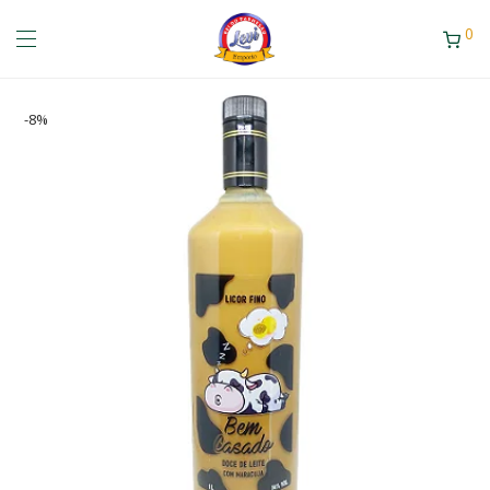
0
-
8
%