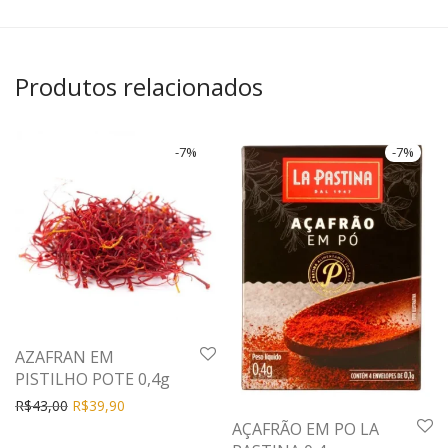
Produtos relacionados
-
7
%
-
7
%
AZAFRAN EM
PISTILHO POTE 0,4g
R$
43,00
R$
39,90
AÇAFRÃO EM PO LA