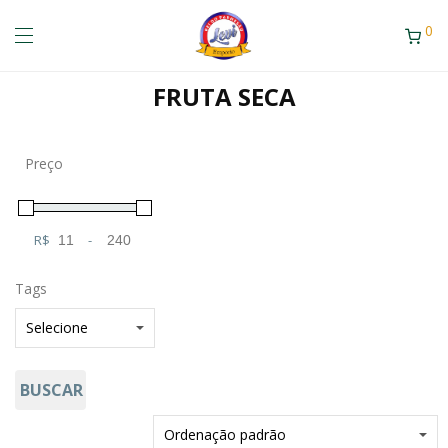
0
FRUTA SECA
Preço
R$
-
Minimum Price
Maximum Price
Tags
BUSCAR